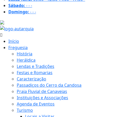
Sábado:
-
-
-
Domingo:
-
-
-
31.8 ºC
Início
Freguesia
História
Heráldica
Lendas e Tradições
Festas e Romarias
Caracterização
Passadiços do Cerro da Candosa
Praia Fluvial de Canaveias
Instituições e Associações
Agenda de Eventos
Turismo
Locais a Visitar