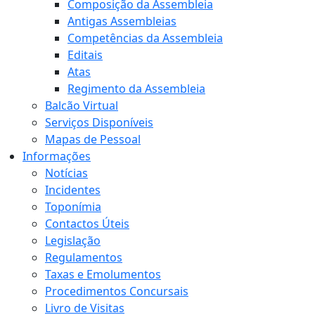
Composição da Assembleia
Antigas Assembleias
Competências da Assembleia
Editais
Atas
Regimento da Assembleia
Balcão Virtual
Serviços Disponíveis
Mapas de Pessoal
Informações
Notícias
Incidentes
Toponímia
Contactos Úteis
Legislação
Regulamentos
Taxas e Emolumentos
Procedimentos Concursais
Livro de Visitas