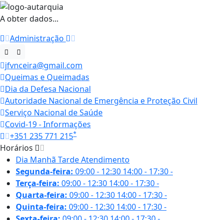
A obter dados...
Administração
jfvnceira@gmail.com
Queimas e Queimadas
Dia da Defesa Nacional
Autoridade Nacional de Emergência e Proteção Civil
Serviço Nacional de Saúde
Covid-19 - Informações
*
+351 235 771 215
Horários
Dia
Manhã
Tarde
Atendimento
Segunda-feira:
09:00 - 12:30
14:00 - 17:30
-
Terça-feira:
09:00 - 12:30
14:00 - 17:30
-
Quarta-feira:
09:00 - 12:30
14:00 - 17:30
-
Quinta-feira:
09:00 - 12:30
14:00 - 17:30
-
Sexta-feira:
09:00 - 12:30
14:00 - 17:30
-