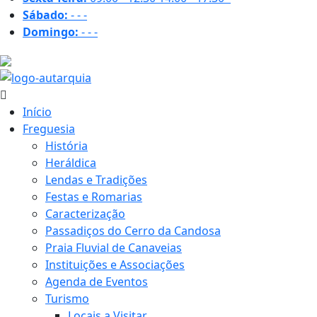
Sábado:
-
-
-
Domingo:
-
-
-
30.4 ºC
Início
Freguesia
História
Heráldica
Lendas e Tradições
Festas e Romarias
Caracterização
Passadiços do Cerro da Candosa
Praia Fluvial de Canaveias
Instituições e Associações
Agenda de Eventos
Turismo
Locais a Visitar