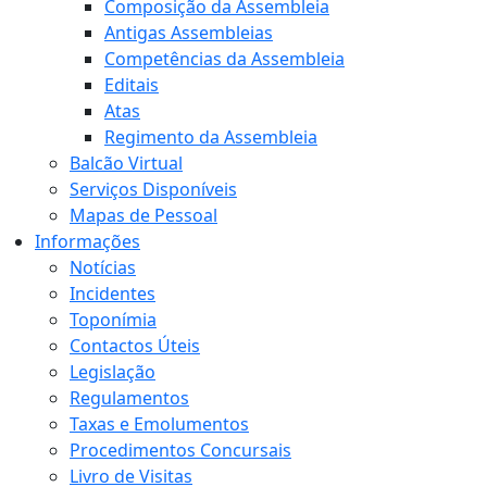
Composição da Assembleia
Antigas Assembleias
Competências da Assembleia
Editais
Atas
Regimento da Assembleia
Balcão Virtual
Serviços Disponíveis
Mapas de Pessoal
Informações
Notícias
Incidentes
Toponímia
Contactos Úteis
Legislação
Regulamentos
Taxas e Emolumentos
Procedimentos Concursais
Livro de Visitas