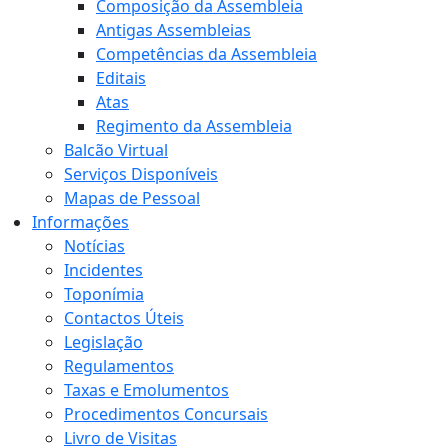
Composição da Assembleia
Antigas Assembleias
Competências da Assembleia
Editais
Atas
Regimento da Assembleia
Balcão Virtual
Serviços Disponíveis
Mapas de Pessoal
Informações
Notícias
Incidentes
Toponímia
Contactos Úteis
Legislação
Regulamentos
Taxas e Emolumentos
Procedimentos Concursais
Livro de Visitas