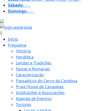
Sábado:
-
-
-
Domingo:
-
-
-
29.5 ºC
Início
Freguesia
História
Heráldica
Lendas e Tradições
Festas e Romarias
Caracterização
Passadiços do Cerro da Candosa
Praia Fluvial de Canaveias
Instituições e Associações
Agenda de Eventos
Turismo
Locais a Visitar