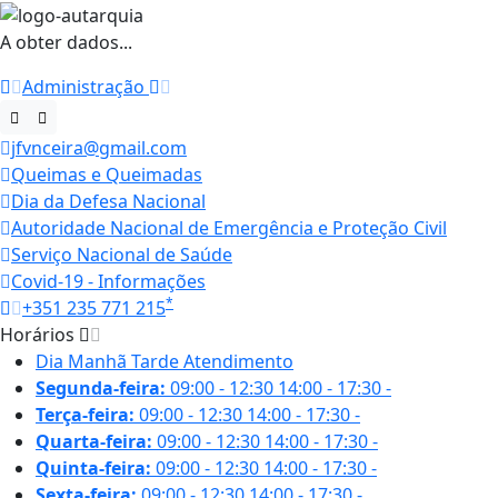
A obter dados...
Administração
jfvnceira@gmail.com
Queimas e Queimadas
Dia da Defesa Nacional
Autoridade Nacional de Emergência e Proteção Civil
Serviço Nacional de Saúde
Covid-19 - Informações
*
+351 235 771 215
Horários
Dia
Manhã
Tarde
Atendimento
Segunda-feira:
09:00 - 12:30
14:00 - 17:30
-
Terça-feira:
09:00 - 12:30
14:00 - 17:30
-
Quarta-feira:
09:00 - 12:30
14:00 - 17:30
-
Quinta-feira:
09:00 - 12:30
14:00 - 17:30
-
Sexta-feira:
09:00 - 12:30
14:00 - 17:30
-