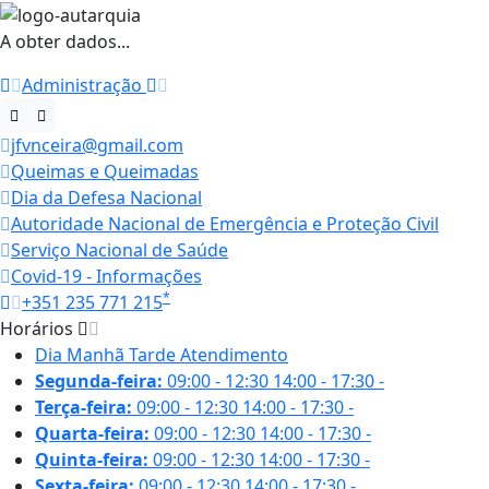
A obter dados...
Administração
jfvnceira@gmail.com
Queimas e Queimadas
Dia da Defesa Nacional
Autoridade Nacional de Emergência e Proteção Civil
Serviço Nacional de Saúde
Covid-19 - Informações
*
+351 235 771 215
Horários
Dia
Manhã
Tarde
Atendimento
Segunda-feira:
09:00 - 12:30
14:00 - 17:30
-
Terça-feira:
09:00 - 12:30
14:00 - 17:30
-
Quarta-feira:
09:00 - 12:30
14:00 - 17:30
-
Quinta-feira:
09:00 - 12:30
14:00 - 17:30
-
Sexta-feira:
09:00 - 12:30
14:00 - 17:30
-