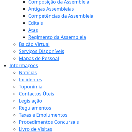
Composição da Assembleia
Antigas Assembleias
Competências da Assembleia
Editais
Atas
Regimento da Assembleia
Balcão Virtual
Serviços Disponíveis
Mapas de Pessoal
Informações
Notícias
Incidentes
Toponímia
Contactos Úteis
Legislação
Regulamentos
Taxas e Emolumentos
Procedimentos Concursais
Livro de Visitas