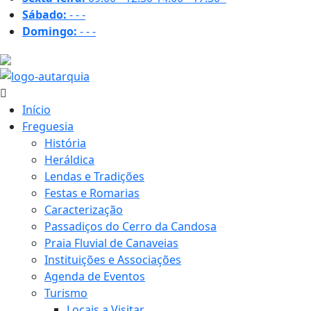
Sábado:
-
-
-
Domingo:
-
-
-
29.7 ºC
Início
Freguesia
História
Heráldica
Lendas e Tradições
Festas e Romarias
Caracterização
Passadiços do Cerro da Candosa
Praia Fluvial de Canaveias
Instituições e Associações
Agenda de Eventos
Turismo
Locais a Visitar